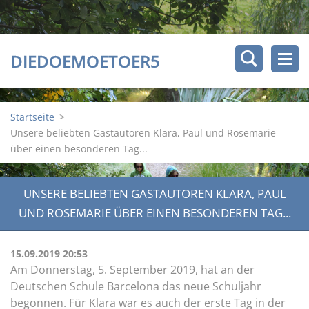
DIEDOEMOETOER5
Startseite
>
Unsere beliebten Gastautoren Klara, Paul und Rosemarie
über einen besonderen Tag...
UNSERE BELIEBTEN GASTAUTOREN KLARA, PAUL
UND ROSEMARIE ÜBER EINEN BESONDEREN TAG...
15.09.2019 20:53
Am Donnerstag, 5. September 2019, hat an der
Deutschen Schule Barcelona das neue Schuljahr
begonnen. Für Klara war es auch der erste Tag in der