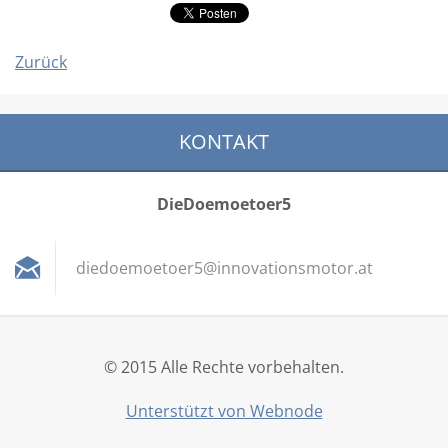
Zurück
KONTAKT
DieDoemoetoer5
diedoemo
etoer5@i
nnovatio
nsmotor.
at
© 2015 Alle Rechte vorbehalten.
Unterstützt von Webnode