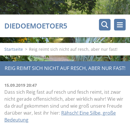
DIEDOEMOETOER5
Startseite
>
Reig reimt sich nicht auf resch, aber nur fast!
REIG REIMT SICH NICHT AUF RESCH, ABER NUR FAST!
15.09.2019 20:47
Dass sich Reig fast auf resch und fesch reimt, ist zwar
nicht gerade offensichtlich, aber wirklich wahr! Wie wir
da drauf gekommen sind und wie groß unsere Freude
darüber war, lest ihr hier:
Rähsch! Eine Silbe, große
Bedeutung