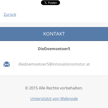
Zurück
KONTAKT
DieDoemoetoer5
diedoemo
etoer5@i
nnovatio
nsmotor.
at
© 2015 Alle Rechte vorbehalten.
Unterstützt von Webnode