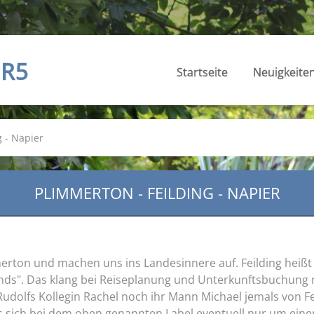
R5
Startseite
Neuigkeite
g - Napier
PLIMMERTON - FEILDING - NAPIER
erton und machen uns ins Landesinnere auf. Feilding heißt u
nds". Das klang bei Reiseplanung und Unterkunftsbuchung n
udolfs Kollegin Rachel noch ihr Mann Michael jemals von Fe
s sich bei dem oben genannten Label eventuell nur um ein