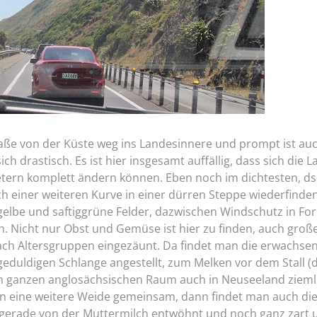
traße von der Küste weg ins Landesinnere und prompt ist au
ch drastisch. Es ist hier insgesamt auffällig, dass sich die
etern komplett ändern können. Eben noch im dichtesten, d
 einer weiteren Kurve in einer dürren Steppe wiederfinden..
dgelbe und saftiggrüne Felder, dazwischen Windschutz in F
n. Nicht nur Obst und Gemüse ist hier zu finden, auch gro
nach Altersgruppen eingezäunt. Da findet man die erwachsen
geduldigen Schlange angestellt, zum Melken vor dem Stall (d
im ganzen anglosächsischen Raum auch in Neuseeland ziemli
 eine weitere Weide gemeinsam, dann findet man auch die
 gerade von der Muttermilch entwöhnt und noch ganz zart 