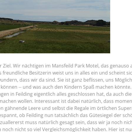
r Ziel. Wir nächtigen im Mansfeild Park Motel, das genauso 
s freundliche Besitzerin weist uns in alles ein und scheint si
ndern, dass wir da sind. Sie ist ganz beflissen, uns Möglic
können -- und was auch den Kindern Spaß machen könnte. B
gen in Feilding eigentlich alles geschlossen hat, da auch di
chen wollen. Interessant ist dabei natürlich, dass moment
en gähnende Leere und selbst die Regale im örtlichen Superm
espannt, ob Feilding nun tatsächlich das Gütesiegel der sc
zuallererst muss natürlich gesagt sein, dass wir ja noch nich
noch nicht so viel Vergleichsmöglichkeit haben. Hier ist n