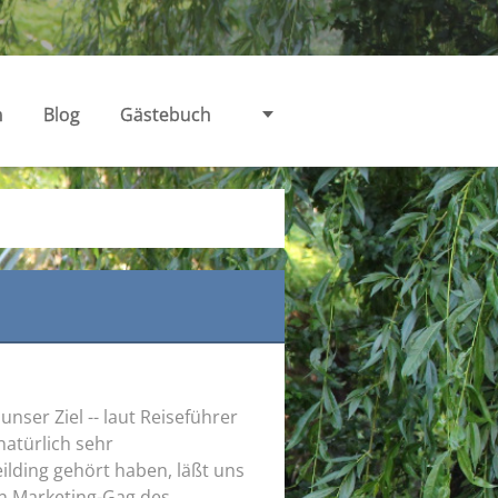
n
Blog
Gästebuch
nser Ziel -- laut Reiseführer
atürlich sehr
ilding gehört haben, läßt uns
en Marketing-Gag des