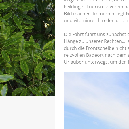
Feildinger Tourismusverein ha
Bild machen. Immerhin liegt F
und vitaminreich reifen und m
Die Fahrt führt uns zunächst 
Hänge zu unserer Rechten... la
durch die Frontscheibe nicht 
reizvollen Badeort nach dem an
Urlauber unterwegs, um den J