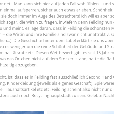
hr nett. Man kann sich hier auf jeden Fall wohlfühlen -- und 
 einmal aufsperren, sicher auch etwas erleben. Schönheit i
gt sie doch immer im Auge des Betrachters! Ich will es aber so
 sich sogar, die Wirtin zu fragen, inwiefern denn Feilding nun
zu und meint, es läge daran, dass in Feilding die schönste
 -- die Wirtin und ihre Familie sind zwar nicht unattraktiv, 
en...). Die Geschichte hinter dem Label erklärt sie uns abe
wo es weniger um die reine Schönheit der Gebäude und St
iminalitätsrate etc. Diesen Wettbewerb gibt es seit 15 Jahren
wo das Örtchen nicht auf dem Stockerl stand, hatte die Ra
htzeitig abzugeben.
cht, ist, dass es in Feilding fast ausschließlich Second Hand 
g, Kinderkleidung (jeweils als eigenes Geschäft), Spielwar
Haushaltsartikel etc etc. Feilding scheint also nicht nur d
ns auch noch Recyclinghauptstadt zu sein. Gelebte Nachhal