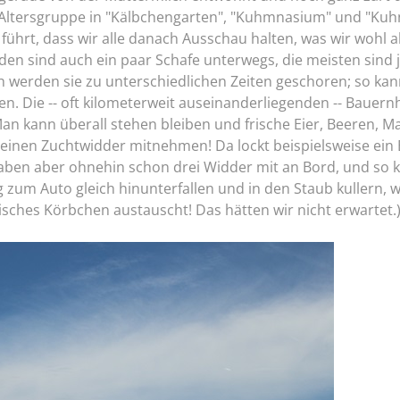
 Altersgruppe in "Kälbchengarten", "Kuhmnasium" und "Kuhn
ührt, dass wir alle danach Ausschau halten, was wir wohl a
n sind auch ein paar Schafe unterwegs, die meisten sind 
ch werden sie zu unterschiedlichen Zeiten geschoren; so k
hen. Die -- oft kilometerweit auseinanderliegenden -- Baue
an kann überall stehen bleiben und frische Eier, Beeren, Mar
ch einen Zuchtwidder mitnehmen! Da lockt beispielsweise ein
aben aber ohnehin schon drei Widder mit an Bord, und so k
zum Auto gleich hinunterfallen und in den Staub kullern, w
risches Körbchen austauscht! Das hätten wir nicht erwartet.)