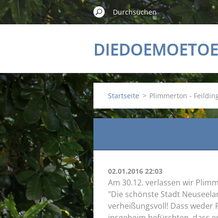
DIEDOEMOETOE
Startseite
>
Plimmerton - Feildin
02.01.2016 22:03
Am 30.12. verlassen wir Plimm
"Die schönste Stadt Neuseela
verheißungsvoll! Dass weder R
insgeheim befürchten, dass e