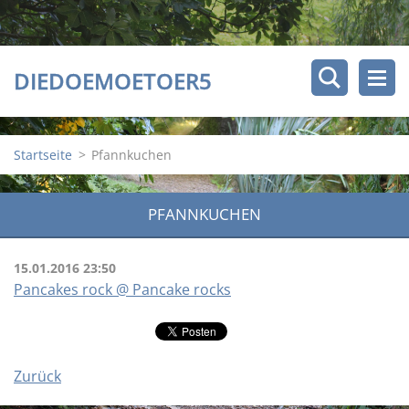
DIEDOEMOETOER5
Startseite
>
Pfannkuchen
PFANNKUCHEN
15.01.2016 23:50
Pancakes rock @ Pancake rocks
Zurück