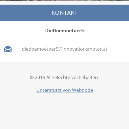
KONTAKT
DieDoemoetoer5
diedoemo
etoer5@i
nnovatio
nsmotor.
at
© 2015 Alle Rechte vorbehalten.
Unterstützt von Webnode