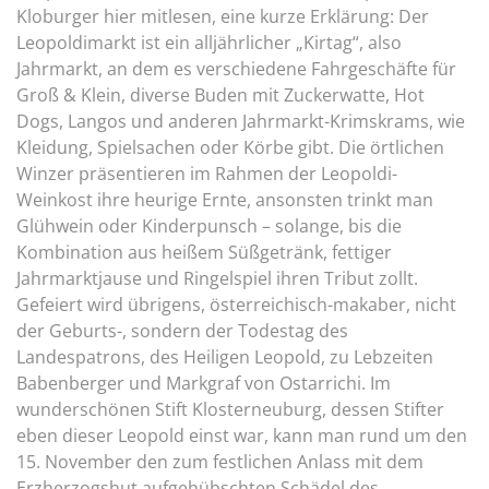
Kloburger hier mitlesen, eine kurze Erklärung: Der
Leopoldimarkt ist ein alljährlicher „Kirtag“, also
Jahrmarkt, an dem es verschiedene Fahrgeschäfte für
Groß & Klein, diverse Buden mit Zuckerwatte, Hot
Dogs, Langos und anderen Jahrmarkt-Krimskrams, wie
Kleidung, Spielsachen oder Körbe gibt. Die örtlichen
Winzer präsentieren im Rahmen der Leopoldi-
Weinkost ihre heurige Ernte, ansonsten trinkt man
Glühwein oder Kinderpunsch – solange, bis die
Kombination aus heißem Süßgetränk, fettiger
Jahrmarktjause und Ringelspiel ihren Tribut zollt.
Gefeiert wird übrigens, österreichisch-makaber, nicht
der Geburts-, sondern der Todestag des
Landespatrons, des Heiligen Leopold, zu Lebzeiten
Babenberger und Markgraf von Ostarrichi. Im
wunderschönen Stift Klosterneuburg, dessen Stifter
eben dieser Leopold einst war, kann man rund um den
15. November den zum festlichen Anlass mit dem
Erzherzogshut aufgehübschten Schädel des