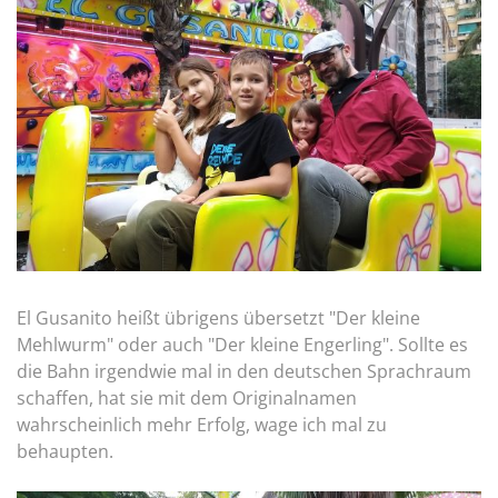
El Gusanito heißt übrigens übersetzt "Der kleine
Mehlwurm" oder auch "Der kleine Engerling". Sollte es
die Bahn irgendwie mal in den deutschen Sprachraum
schaffen, hat sie mit dem Originalnamen
wahrscheinlich mehr Erfolg, wage ich mal zu
behaupten.