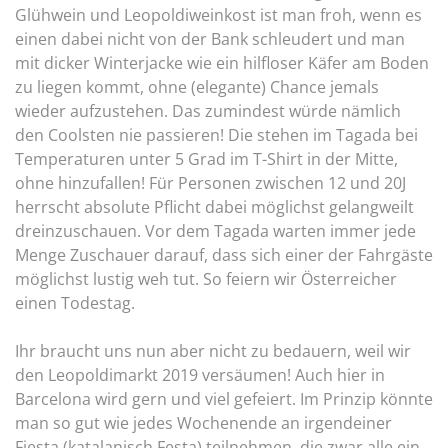
Glühwein und Leopoldiweinkost ist man froh, wenn es
einen dabei nicht von der Bank schleudert und man
mit dicker Winterjacke wie ein hilfloser Käfer am Boden
zu liegen kommt, ohne (elegante) Chance jemals
wieder aufzustehen. Das zumindest würde nämlich
den Coolsten nie passieren! Die stehen im Tagada bei
Temperaturen unter 5 Grad im T-Shirt in der Mitte,
ohne hinzufallen! Für Personen zwischen 12 und 20J
herrscht absolute Pflicht dabei möglichst gelangweilt
dreinzuschauen. Vor dem Tagada warten immer jede
Menge Zuschauer darauf, dass sich einer der Fahrgäste
möglichst lustig weh tut. So feiern wir Österreicher
einen Todestag.
Ihr braucht uns nun aber nicht zu bedauern, weil wir
den Leopoldimarkt 2019 versäumen! Auch hier in
Barcelona wird gern und viel gefeiert. Im Prinzip könnte
man so gut wie jedes Wochenende an irgendeiner
Fiesta (katalanisch Festa) teilnehmen, die zwar alle ein