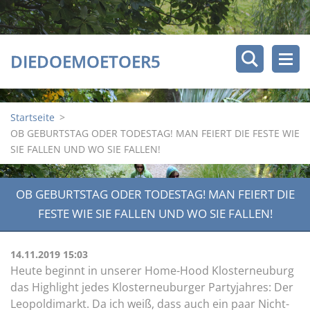
DIEDOEMOETOER5
Startseite
>
OB GEBURTSTAG ODER TODESTAG! MAN FEIERT DIE FESTE WIE
SIE FALLEN UND WO SIE FALLEN!
OB GEBURTSTAG ODER TODESTAG! MAN FEIERT DIE
FESTE WIE SIE FALLEN UND WO SIE FALLEN!
14.11.2019 15:03
Heute beginnt in unserer Home-Hood Klosterneuburg
das Highlight jedes Klosterneuburger Partyjahres: Der
Leopoldimarkt. Da ich weiß, dass auch ein paar Nicht-