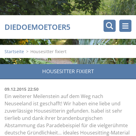
DIEDOEMOETOER5
Startseite
>
Housesitter fixiert
HOUSESITTER FIXIERT
09.12.2015 22:50
Ein weiterer Meilenstein auf dem Weg nach
Neuseeland ist geschafft! Wir haben eine liebe und
zuverlässige Housesitterin gefunden. Isabel ist sehr
tierlieb und dank ihrer brandenburgischen
Abstammung das Paradebeispiel für die vielgerühmte
deutsche Gründlichkeit... ideales Housesitting-Material