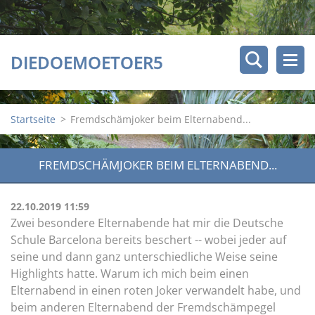
DIEDOEMOETOER5
Startseite
>
Fremdschämjoker beim Elternabend...
FREMDSCHÄMJOKER BEIM ELTERNABEND...
22.10.2019 11:59
Zwei besondere Elternabende hat mir die Deutsche
Schule Barcelona bereits beschert -- wobei jeder auf
seine und dann ganz unterschiedliche Weise seine
Highlights hatte. Warum ich mich beim einen
Elternabend in einen roten Joker verwandelt habe, und
beim anderen Elternabend der Fremdschämpegel