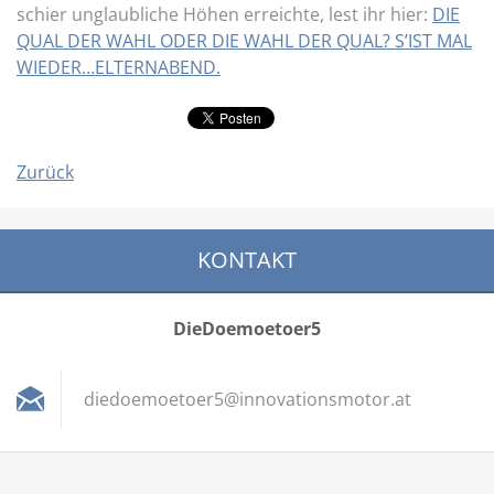
schier unglaubliche Höhen erreichte, lest ihr hier:
DIE
QUAL DER WAHL ODER DIE WAHL DER QUAL? S’IST MAL
WIEDER…ELTERNABEND.
Zurück
KONTAKT
DieDoemoetoer5
diedoemo
etoer5@i
nnovatio
nsmotor.
at