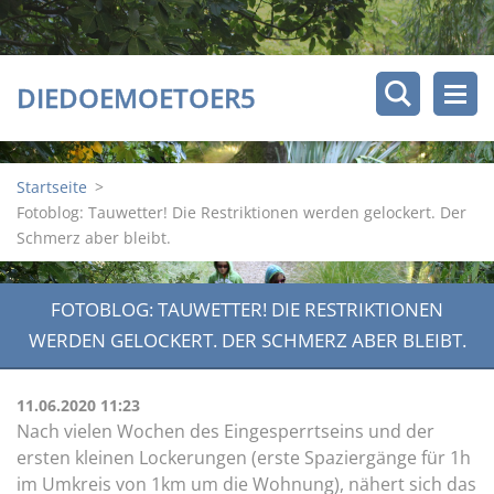
DIEDOEMOETOER5
Startseite
>
Fotoblog: Tauwetter! Die Restriktionen werden gelockert. Der
Schmerz aber bleibt.
FOTOBLOG: TAUWETTER! DIE RESTRIKTIONEN
WERDEN GELOCKERT. DER SCHMERZ ABER BLEIBT.
11.06.2020 11:23
Nach vielen Wochen des Eingesperrtseins und der
ersten kleinen Lockerungen (erste Spaziergänge für 1h
im Umkreis von 1km um die Wohnung), nähert sich das