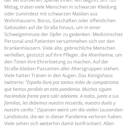
der verstorbenen SpanierInnen. Am Beginn, um 12h
Mittag, traten viele Menschen in schwarzer Kleidung
oder zumindest mit schwarzen Masken aus
Wohnhäusern, Büros, Geschäften oder öffentlichen
Gebäuden auf die Straße hinaus, um in einer
Schweigeminute der Opfer zu gedenken. Medizinisches
Personal und Patienten versammelten sich vor den
Krankenhäusern. Viele alte, gebrechliche Menschen
verließen, gestützt auf ihre Pfleger, die Altenheime, um
den Toten ihre Ehrerbietung zu machen. Auf der
Straße blieben Passanten aller Altersgruppen stehen.
Viele hatten Tränen in den Augen. Das Königshaus
twitterte: "
España llora por tantos miles de compatriotas
que hemos perdido en esta pandemia. Muchos siguen
haciéndole frente para salir adelante. A todos, junto a sus
familias, les debemos nuestro recuerdo, nuestro duelo y
nuestro cariño
." (Spanien weint um die vielen tausenden
Landsleute, die wir in dieser Pandemie verloren haben.
Viele sehen sich weiterhin damit konfrontiert. Allen