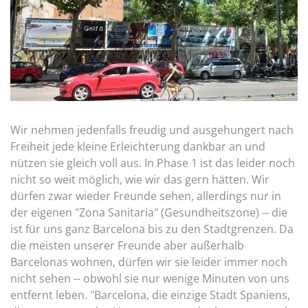
Wir nehmen jedenfalls freudig und ausgehungert nach
Freiheit jede kleine Erleichterung dankbar an und
nützen sie gleich voll aus. In Phase 1 ist das leider noch
nicht so weit möglich, wie wir das gern hätten. Wir
dürfen zwar wieder Freunde sehen, allerdings nur in
der eigenen "Zona Sanitaria" (Gesundheitszone) -- die
ist für uns ganz Barcelona bis zu den Stadtgrenzen. Da
die meisten unserer Freunde aber außerhalb
Barcelonas wohnen, dürfen wir sie leider immer noch
nicht sehen -- obwohl sie nur wenige Minuten von uns
entfernt leben. "Barcelona, die einzige Stadt Spaniens,