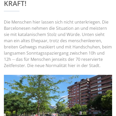
KRAFT!
Die Menschen hier lassen sich nicht unterkriegen. Die
Barcelonesen nehmen die Situation an und meistern
sie mit katalanischem Stolz und Würde. Unten sieht
man ein altes Ehepaar, trotz des menschenleeren,
breiten Gehwegs maskiert und mit Handschuhen, beim
langsamen Sonntagsspaziergang zwischen 10h und
12h -- das für Menschen jenseits der 70 reservierte
Zeitfenster. Die neue Normalität hier in der Stadt.