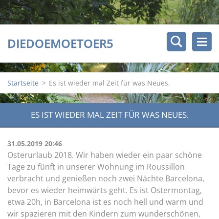
DIEDOEMOETOER5
Startseite
>
Es ist wieder mal Zeit für was Neues.
ES IST WIEDER MAL ZEIT FÜR WAS NEUES.
31.05.2019 20:46
Osterurlaub 2018. Wir haben wieder ein paar schöne
Tage zu fünft in unserer Wohnung im Roussillon
verbracht und genießen noch zwei Nächte Barcelona,
bevor es wieder heimwärts geht. Es ist Ostermontag,
etwa 20h, in Barcelona ist es noch hell und warm und
wir spazieren mit den Kindern zum wunderschönen,