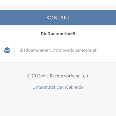
KONTAKT
DieDoemoetoer5
diedoemo
etoer5@i
nnovatio
nsmotor.
at
© 2015 Alle Rechte vorbehalten.
Unterstützt von Webnode