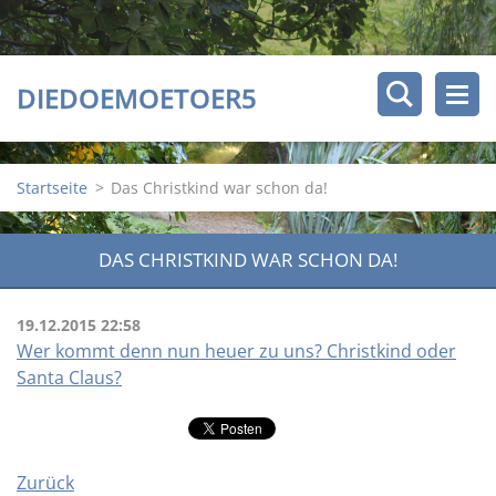
DIEDOEMOETOER5
Startseite
>
Das Christkind war schon da!
DAS CHRISTKIND WAR SCHON DA!
19.12.2015 22:58
Wer kommt denn nun heuer zu uns? Christkind oder
Santa Claus?
Zurück