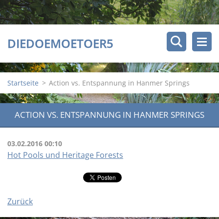
DIEDOEMOETOER5
Startseite
>
Action vs. Entspannung in Hanmer Springs
ACTION VS. ENTSPANNUNG IN HANMER SPRINGS
03.02.2016 00:10
Hot Pools und Heritage Forests
Zurück