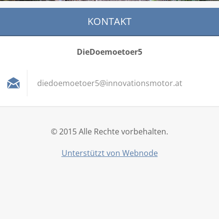
KONTAKT
DieDoemoetoer5
diedoemo
etoer5@i
nnovatio
nsmotor.
at
© 2015 Alle Rechte vorbehalten.
Unterstützt von Webnode